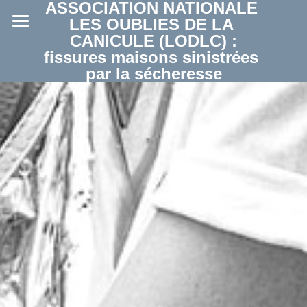
ASSOCIATION NATIONALE 
LES OUBLIES DE LA 
CANICULE (LODLC) :
Accueil
fissures maisons sinistrées 
par la sécheresse
Notre mission
Nos actions
Votre soutien
Les Facteurs Déterminants
Arrêtés Catastrophes Naturelles
Comprendre
Actualités - Médias
Informations générales
Les experts
Espace Collectivités
Actualités