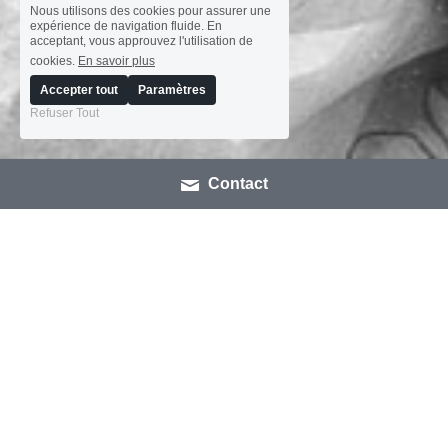
Nous utilisons des cookies pour assurer une
expérience de navigation fluide. En
acceptant, vous approuvez l'utilisation de
cookies.
En savoir plus
Accepter tout
Paramètres
Refuser Tout
Contact
Nos ACTIONS nationales
Une association sur TOUS les fronts, accompagner 
de ses référents départementaux
Si la canicule ne fait plus les gros titres des journaux, pour 
de très nombreuses victimes la déshydratation des sols, 
qui voient leurs maisons tomber en ruine, les 
conséquences sont tragiques.
« la canicule est une catastrophe naturelle silencieuse 