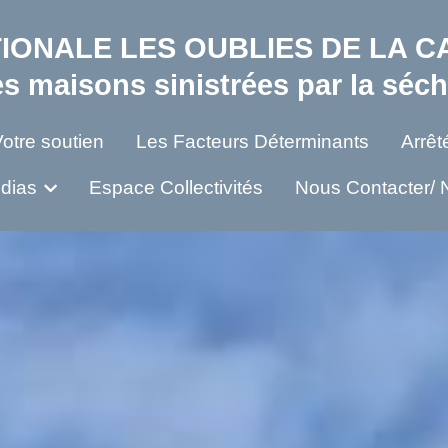
IONALE LES OUBLIES DE LA CA
IONALE LES OUBLIES DE LA CA
es maisons sinistrées par la séc
es maisons sinistrées par la séc
otre soutien
otre soutien
Les Facteurs Déterminants
Les Facteurs Déterminants
Arrêt
Arrêt
édias
édias
Espace Collectivités
Espace Collectivités
Nous Contacter/ 
Nous Contacter/ 