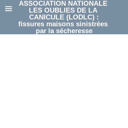
ASSOCIATION NATIONALE 
LES OUBLIES DE LA 
CANICULE (LODLC) :
Accueil
fissures maisons sinistrées 
par la sécheresse
Notre mission
Nos actions
Votre soutien
Les Facteurs Déterminants
Arrêtés Catastrophes Naturelles
Comprendre
Actualités - Médias
Informations générales
Les experts
Espace Collectivités
Actualités